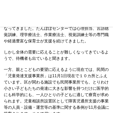
結果だと思われます。
荒川区の障害児支援ではたんぽぽセンターや保健所検診後
のめだか・パンダ取り組みは歴史ある子ども支援の拠点と
なってきました。たんぽぽセンターでは心理担当、言語聴
覚訓練、理学療法士、作業療法士、視覚訓練士等の専門職
や経過豊富な保育士が支援を続けてきました。
しかし全体の需要に応えることが難しくなってきているよ
うで、待機者も出ていると聞きます。
一方、親とこどもの要望に応えるように現在では、民間の
「児童発達支援事業所」は11月1日現在で１０カ所とふえ
ています。区が関わる施設でも民間事業所でも、とりわけ
小さい子どもたちの発達に大きな影響を持つだけに医学的
にも科学的にも、一人ひとりの子どもに適して療育が求め
られます。児童相談所設置区として障害児通所支援の事業
等の人員・設備・運営等の基準に関する条例が11月会議に