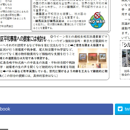
book
twi