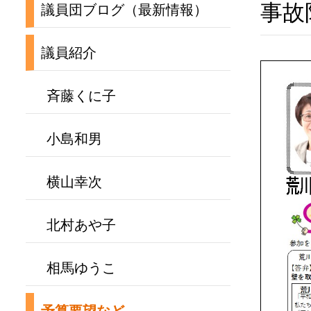
事故
議員団ブログ（最新情報）
議員紹介
斉藤くに子
小島和男
横山幸次
北村あや子
相馬ゆうこ