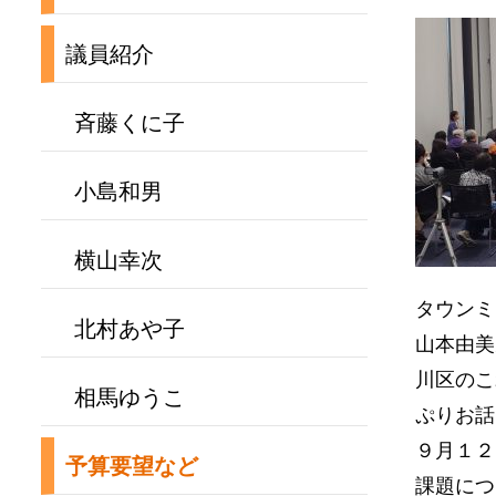
議員紹介
斉藤くに子
小島和男
横山幸次
タウンミ
北村あや子
山本由美
川区のこ
相馬ゆうこ
ぷりお話
９月１２
予算要望など
課題につ