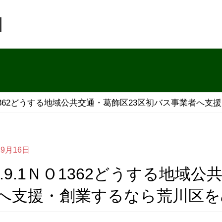
団
1ＮＯ1362どうする地域公共交通・葛飾区23区初バス事業者
年9月16日
へ支援・創業するなら荒川区を