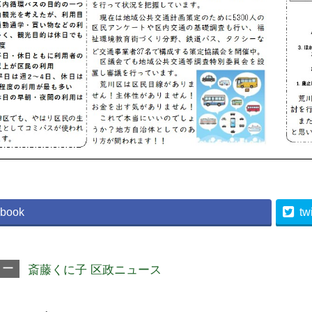
book
twi
リー
斎藤くに子 区政ニュース