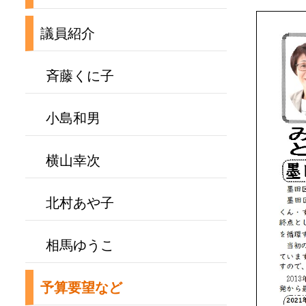
議員紹介
斉藤くに子
小島和男
横山幸次
北村あや子
相馬ゆうこ
予算要望など