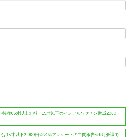
接種65才以上無料・15才以下のインフルワクチン助成2000
15才以下2,000円☆区民アンケートの中間報告☆9月会議で