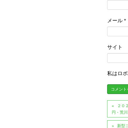
メール
*
サイト
私はロボ
２０
円・荒川
新型