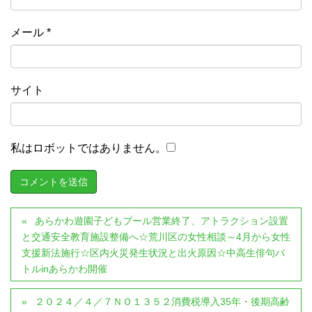
メール
*
サイト
私はロボットではありません。
あらかわ遊園子どもプール営業終了、アトラクション設置
と交通安全教育施設整備へ☆荒川区の女性相談～4月から女性
支援新法施行☆区内火災発生状況と出火原因☆中高生俳句バ
トルinあらかわ開催
２０２４／４／７ＮＯ１３５２消費税導入35年・後期高齢