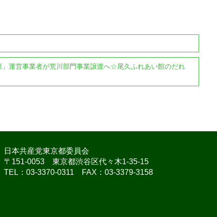
郷」運営事業者が荒川部門事業譲渡へ☆尾久ふれあい館のだれ
日本共産党東京都委員会
〒151-0053 東京都渋谷区代々木1-35-15
TEL：03-3370-0311 FAX：03-3379-3158