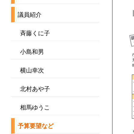
議員紹介
斉藤くに子
小島和男
横山幸次
北村あや子
相馬ゆうこ
予算要望など