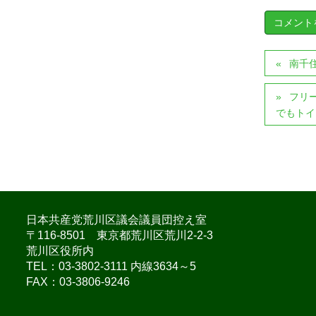
南千住
フリ
でもトイレ
日本共産党荒川区議会議員団控え室
〒116-8501 東京都荒川区荒川2-2-3
荒川区役所内
TEL：03-3802-3111 内線3634～5
FAX：03-3806-9246