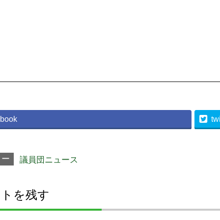
book
twi
リー
議員団ニュース
ントを残す