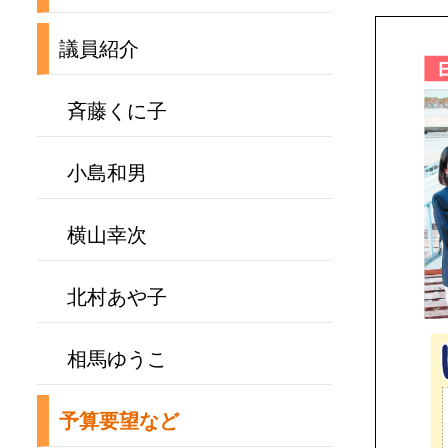
議員紹介
斉藤くに子
小島和男
横山幸次
北村あや子
相馬ゆうこ
予算要望など