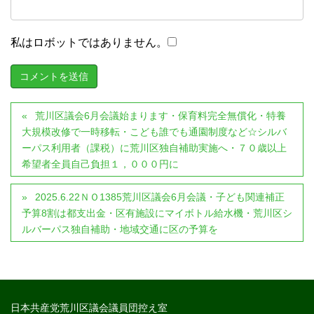
私はロボットではありません。
荒川区議会6月会議始まります・保育料完全無償化・特養
大規模改修で一時移転・こども誰でも通園制度など☆シルバ
ーパス利用者（課税）に荒川区独自補助実施へ・７０歳以上
希望者全員自己負担１，０００円に
2025.6.22ＮＯ1385荒川区議会6月会議・子ども関連補正
予算8割は都支出金・区有施設にマイボトル給水機・荒川区シ
ルバーパス独自補助・地域交通に区の予算を
日本共産党荒川区議会議員団控え室