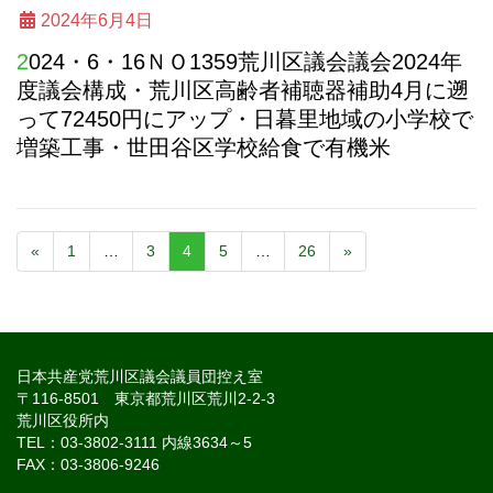
2024年6月4日
2024・6・16ＮＯ1359荒川区議会議会2024年
度議会構成・荒川区高齢者補聴器補助4月に遡
って72450円にアップ・日暮里地域の小学校で
増築工事・世田谷区学校給食で有機米
«
1
…
3
4
5
…
26
»
日本共産党荒川区議会議員団控え室
〒116-8501 東京都荒川区荒川2-2-3
荒川区役所内
TEL：03-3802-3111 内線3634～5
FAX：03-3806-9246