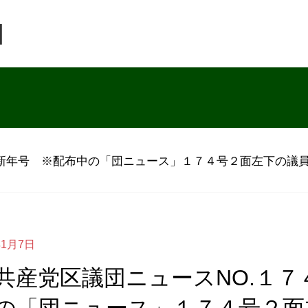
団
年新年号 ※配布中の「団ニュース」１７４号２面左下の議
年1月7日