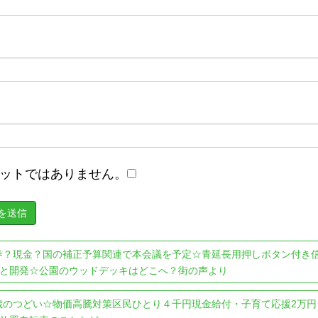
ットではありません。
券？現金？国の補正予算関連で本会議を予定☆青延長用押しボタン付き
と開発☆公園のウッドデッキはどこへ？街の声より
歳のつどい☆物価高騰対策区民ひとり４千円現金給付・子育て応援2万