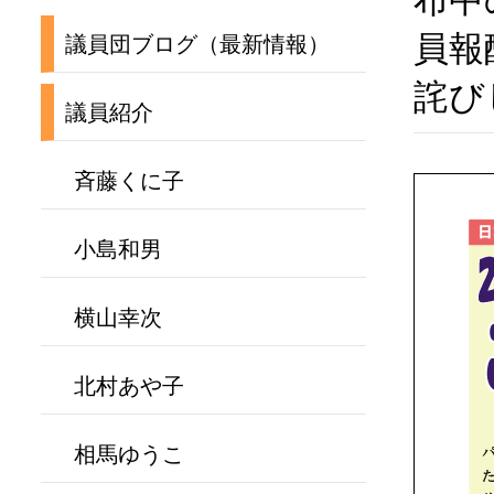
布中
員報
議員団ブログ（最新情報）
詫び
議員紹介
斉藤くに子
小島和男
横山幸次
北村あや子
相馬ゆうこ