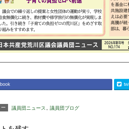
book
twi
リー
議員団ニュース
,
議員団ブログ
ントを残す