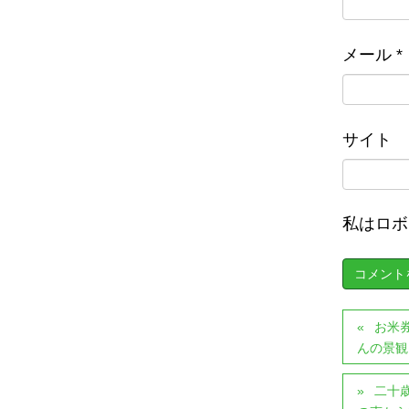
メール
*
サイト
私はロボ
お米
んの景観
二十