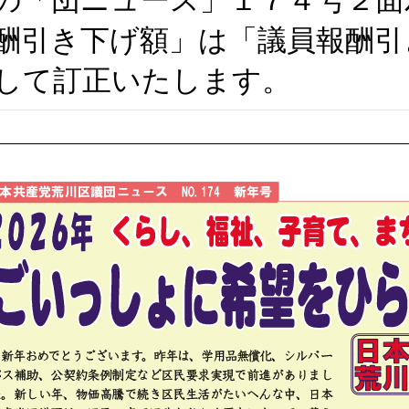
の「団ニュース」１７４号２面
酬引き下げ額」は「議員報酬引
して訂正いたします。